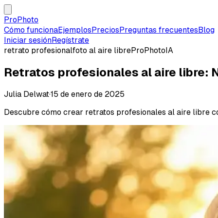
ProPhoto
Cómo funciona
Ejemplos
Precios
Preguntas frecuentes
Blog
Iniciar sesión
Regístrate
retrato profesional
foto al aire libre
ProPhoto
IA
Retratos profesionales al aire libre:
Julia Delwat
·
15 de enero de 2025
Descubre cómo crear retratos profesionales al aire libre c