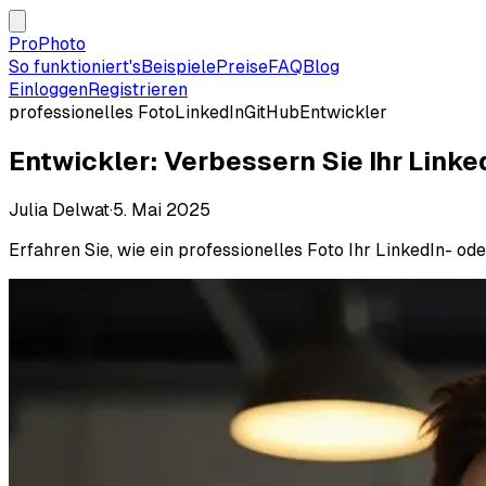
ProPhoto
So funktioniert's
Beispiele
Preise
FAQ
Blog
Einloggen
Registrieren
professionelles Foto
LinkedIn
GitHub
Entwickler
Entwickler: Verbessern Sie Ihr Linke
Julia Delwat
·
5. Mai 2025
Erfahren Sie, wie ein professionelles Foto Ihr LinkedIn- od