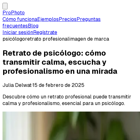
ProPhoto
Cómo funciona
Ejemplos
Precios
Preguntas
frecuentes
Blog
Iniciar sesión
Regístrate
psicólogo
retrato profesional
imagen de marca
Retrato de psicólogo: cómo
transmitir calma, escucha y
profesionalismo en una mirada
Julia Delwat
·
15 de febrero de 2025
Descubre cómo un retrato profesional puede transmitir
calma y profesionalismo, esencial para un psicólogo.