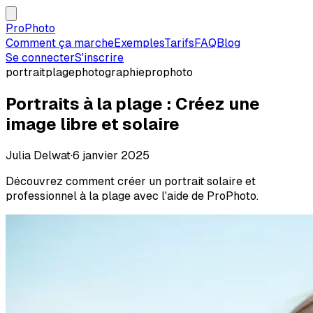
ProPhoto
Comment ça marche
Exemples
Tarifs
FAQ
Blog
Se connecter
S'inscrire
portrait
plage
photographie
prophoto
Portraits à la plage : Créez une
image libre et solaire
Julia Delwat
·
6 janvier 2025
Découvrez comment créer un portrait solaire et
professionnel à la plage avec l'aide de ProPhoto.