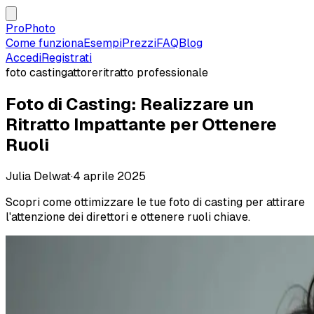
ProPhoto
Come funziona
Esempi
Prezzi
FAQ
Blog
Accedi
Registrati
foto casting
attore
ritratto professionale
Foto di Casting: Realizzare un
Ritratto Impattante per Ottenere
Ruoli
Julia Delwat
·
4 aprile 2025
Scopri come ottimizzare le tue foto di casting per attirare
l'attenzione dei direttori e ottenere ruoli chiave.