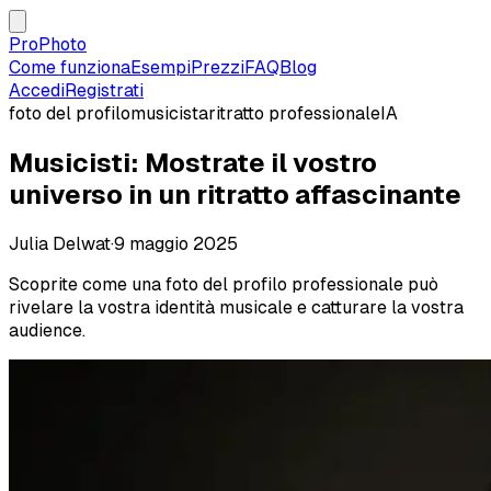
ProPhoto
Come funziona
Esempi
Prezzi
FAQ
Blog
Accedi
Registrati
foto del profilo
musicista
ritratto professionale
IA
Musicisti: Mostrate il vostro
universo in un ritratto affascinante
Julia Delwat
·
9 maggio 2025
Scoprite come una foto del profilo professionale può
rivelare la vostra identità musicale e catturare la vostra
audience.