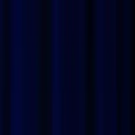
ProPhoto
Come funziona
Esempi
Prezzi
FAQ
Blog
Accedi
Registrati
Foto Sexy Halloween:
Lingerie Sensazionale
Trasforma il tuo profilo con foto di Halloween sexy e
irresistibili grazie a ProPhoto. Perfetto per dare un tocco
piccante alla tua presenza su Instagram o per un profilo
Tinder accattivante, la nostra generazione di immagini
tramite IA ti garantisce un risultato professionale e
realistico in un batter d'occhio. Scegli uno stile unico con il
nostro tema sexy di Halloween, ideale per mostrare la tua
creatività e audacia. La rapidità e la praticità del nostro
strumento ti permettono di creare immagini straordinarie
senza i fastidi di un servizio fotografico tradizionale.
Prova ProPhoto e fai colpo questa stagione di Halloween!