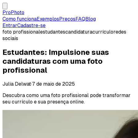
ProPhoto
Como funciona
Exemplos
Preços
FAQ
Blog
Entrar
Cadastre-se
foto profissional
estudantes
candidatura
currículo
redes
sociais
Estudantes: Impulsione suas
candidaturas com uma foto
profissional
Julia Delwat
·
7 de maio de 2025
Descubra como uma foto profissional pode transformar
seu currículo e sua presença online.