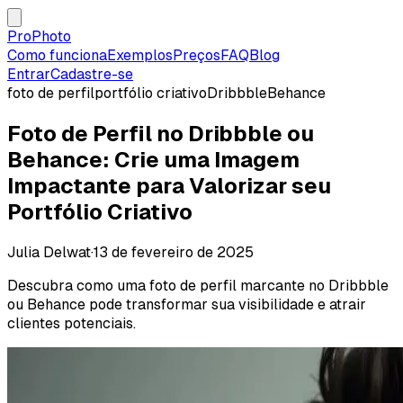
ProPhoto
Como funciona
Exemplos
Preços
FAQ
Blog
Entrar
Cadastre-se
foto de perfil
portfólio criativo
Dribbble
Behance
Foto de Perfil no Dribbble ou
Behance: Crie uma Imagem
Impactante para Valorizar seu
Portfólio Criativo
Julia Delwat
·
13 de fevereiro de 2025
Descubra como uma foto de perfil marcante no Dribbble
ou Behance pode transformar sua visibilidade e atrair
clientes potenciais.