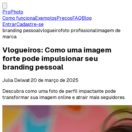
ProPhoto
Como funciona
Exemplos
Preços
FAQ
Blog
Entrar
Cadastre-se
branding pessoal
vlogueiro
foto profissional
imagem de
marca
Vlogueiros: Como uma imagem
forte pode impulsionar seu
branding pessoal
Julia Delwat
·
20 de março de 2025
Descubra como uma foto de perfil impactante pode
transformar sua imagem online e atrair mais seguidores.