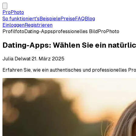
ProPhoto
So funktioniert's
Beispiele
Preise
FAQ
Blog
Einloggen
Registrieren
Profilfoto
Dating-Apps
professionelles Bild
ProPhoto
Dating-Apps: Wählen Sie ein natürl
Julia Delwat
·
21. März 2025
Erfahren Sie, wie ein authentisches und professionelles Pr