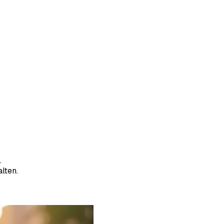
.
lten.