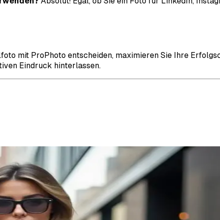
verwenden?
Absolut! Egal, ob Sie ein Foto für LinkedIn, Inst
filfoto mit ProPhoto entscheiden, maximieren Sie Ihre Erfol
iven Eindruck hinterlassen.