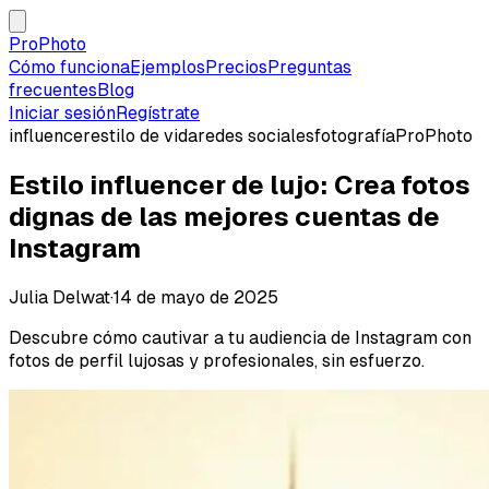
ProPhoto
Cómo funciona
Ejemplos
Precios
Preguntas
frecuentes
Blog
Iniciar sesión
Regístrate
influencer
estilo de vida
redes sociales
fotografía
ProPhoto
Estilo influencer de lujo: Crea fotos
dignas de las mejores cuentas de
Instagram
Julia Delwat
·
14 de mayo de 2025
Descubre cómo cautivar a tu audiencia de Instagram con
fotos de perfil lujosas y profesionales, sin esfuerzo.