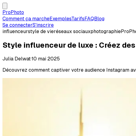
ProPhoto
Comment ça marche
Exemples
Tarifs
FAQ
Blog
Se connecter
S'inscrire
influenceur
style de vie
réseaux sociaux
photographie
ProPh
Style influenceur de luxe : Créez d
Julia Delwat
·
10 mai 2025
Découvrez comment captiver votre audience Instagram avec 