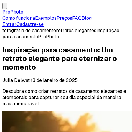
ProPhoto
Como funciona
Exemplos
Preços
FAQ
Blog
Entrar
Cadastre-se
fotografia de casamento
retratos elegantes
inspiração
para casamento
ProPhoto
Inspiração para casamento: Um
retrato elegante para eternizar o
momento
Julia Delwat
·
13 de janeiro de 2025
Descubra como criar retratos de casamento elegantes e
atemporais para capturar seu dia especial da maneira
mais memorável.