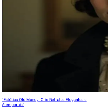
"
Estética Old Money: Crie Retratos Elegantes e
Atemporais
"