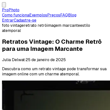
ProPhoto
Como funciona
Exemplos
Preços
FAQ
Blog
Entrar
Cadastre-se
foto vintage
retrato retrô
imagem marcante
estilo
atemporal
Retratos Vintage: O Charme Retrô
para uma Imagem Marcante
Julia Delwat
·
25 de janeiro de 2025
Descubra como um retrato vintage pode transformar sua
imagem online com um charme atemporal.